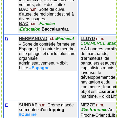
voitures, etc.
»
dixit
Littré
BAC
n.m.
Sorte de cuve,
d'auge, de récipient destiné à
divers usages.
BAC
n.m.
Familier
#
Éducation
Baccalauréat
.
#
HERMANDAD
n.f.
Médiéval
LLOYD
n.m.
D
#
COMMERCE
Mari
«
Sorte de confrérie formée en
#
Espagne [...] contre le meurtre
«
À Londres,
confré
et le pillage, et qui fut plus tard
de marchands,
organisée
d'armateurs, de
administrativement.
»
dixit
banquiers et autres
Littré
#Espagne
capitalistes réunis 
favoriser le
développement de l
navigation et du
commerce ; leur pri
objet est l'
assuran
maritime.
»
dixit
Litt
SUNDAE
n.m.
Crème glacée
MEZZE
n.m.
E
surmontée d'un
topping
.
Gastronomie
Au
#
#Cuisine
Proche-Orient (
Lib