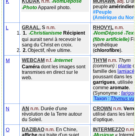
KODAK
n.m.
NomDéposé
MOHAWK
adj.
D'un
K
#
peuple
amérindien
.
Photo
Appareil photo.
#
#Peuple
(Amérique du Nord
GRAAL
,
S
n.m.
RHOVYL
n.m.
L
Christianisme
Récipient
NomDéposé
Texti
#
#
#
qui aurait servi à recevoir le
(fibre artificielle)
Fi
sang du Christ en croix.
synthétique
Objectif, rêve ultime.
(
chlorofibre
).
WEBCAM
n.f.
Internet
THYM
n.m.
Thym
M
#
(commun)
:
plante
d
Caméra
dont les images sont
famille des
lamiacé
transmises en direct sur le
poussant dans les
web.
garrigues
, utilisée
comme
aromate
.
(Synonyme :
farigou
Taxon :
Thymus vul
AN
n.m.
Durée d'une
CROWN
n.m.
Verre
N
révolution de la Terre autour
utilisé dans les lenti
du Soleil.
d'optique.
DAZIBAO
n.m.
En Chine,
INTERMEZZO
n.m.
O
affiche
qui traite d'un sujet
Musique
«
Intermè
#