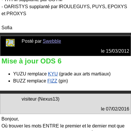
- OARISTYS supplanté par IROULEGUYS, PUYS, EPOXYS
et PROXYS
Sofia
Posté par
Swebble
le
15/03/2012
Mise à jour ODS 6
YUZU remplace
KYU
(grade aux arts martiaux)
BUZZ remplace
FIZZ
(gin)
visiteur (Nexus13)
le
07/02/2016
Bonjour,
Où trouver les mots ENTRE le premier et le dernier mot que