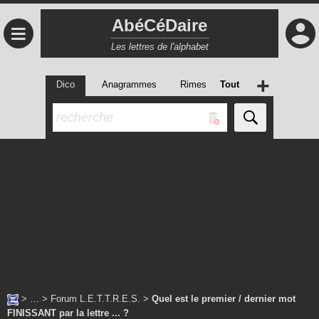
AbéCéDaire
≡
Les lettres de l'alphabet
+
Dico
Anagrammes
Rimes
Tout
> … >
Forum L.E.T.T.R.E.S.
>
Quel est le premier / dernier mot
FINISSANT par la lettre ... ?