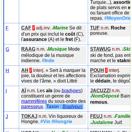
Turquie...),
assorti
de plats servis en
e
ou faisant office de
repas.
#MoyenOrie
CAF
/
adj.inv.
Marine
Se dit
TUF
n.m.
Roche
F
#
poreuse.
d'un prix qui inclut le
coût
(C),
l'
assurance
(A) et le
fret
(F).
RAAG
n.m.
Musique
Mode
STAWUG
n.m.
Ski
G
#
#
mélodique de la musique
ski de fond, pas entr
indienne.
#Inde
marche et le
stakni
AH
/
interj.
«
Sert à marquer la
POUH
/
interj.
H
joie, la douleur et les affections
Exclamation exprim
vives de l'âme.
»
dixit
Littré
le
dédain
, le dégoût
AÏ
n.m.
Les
aïs
(ou
bradypes
)
JACUZZI
n.m.
I
constituent un genre de
NomDéposé
Bain 
#
mammifères
du sous-ordre des
remous
.
paresseux
.
Taxon :
Bradypus
TOKAJ
n.m.
Vin liquoreux de
FEUJ
n.m.
Familie
J
#
Hongrie.
#Vin
#Hongrie
Judaïsme
Juif.
#