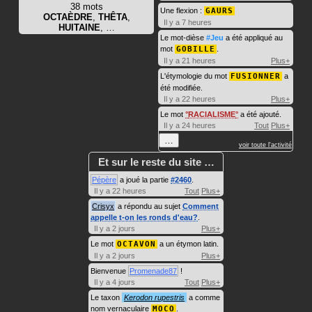
38 mots
Une flexion :
GAURS
OCTAÈDRE
,
THÊTA
,
Il y a 7 heures
HUITAINE
, …
Le mot-dièse
#Jeu
a été appliqué au
mot
GOBILLE
.
Il y a 21 heures
Plus+
L'étymologie du mot
FUSIONNER
a
été modifiée.
Il y a 22 heures
Plus+
Le mot
RACIALISME
a été ajouté.
Il y a 24 heures
Tout
Plus+
…
voir toute l'activité
Et sur le reste du site …
Pépère
a joué la partie
#2460
.
Il y a 22 heures
Tout
Plus+
Crisyx
a répondu au sujet
Comment
appelle t-on les ronds d'eau?
.
Il y a 2 jours
Plus+
Le mot
OCTAVON
a un étymon latin.
Il y a 2 jours
Plus+
Bienvenue
Promenade87
!
Il y a 4 jours
Tout
Plus+
Le taxon
Kerodon rupestris
a comme
nom vernaculaire
MOCO
.