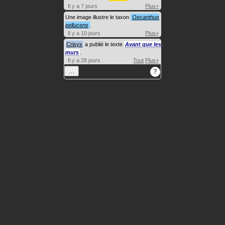
Il y a 7 jours
Plus+
Une image illustre le taxon
Oecanthus
pellucens
.
Il y a 10 jours
Plus+
Crisyx
a publié le texte
Avant que les
murs
.
Il y a 28 jours
Tout
Plus+
…
?