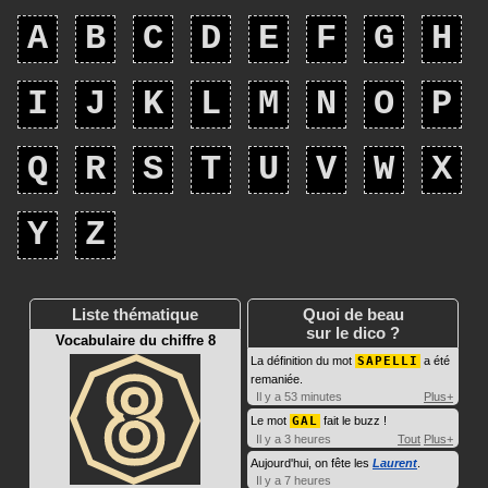
A
B
C
D
E
F
G
H
I
J
K
L
M
N
O
P
Q
R
S
T
U
V
W
X
Y
Z
Liste thématique
Quoi de beau
sur le dico ?
Vocabulaire du chiffre 8
La définition du mot
SAPELLI
a été
remaniée.
Il y a 53 minutes
Plus+
Le mot
GAL
fait le buzz !
Il y a 3 heures
Tout
Plus+
Aujourd'hui, on fête les
Laurent
.
Il y a 7 heures