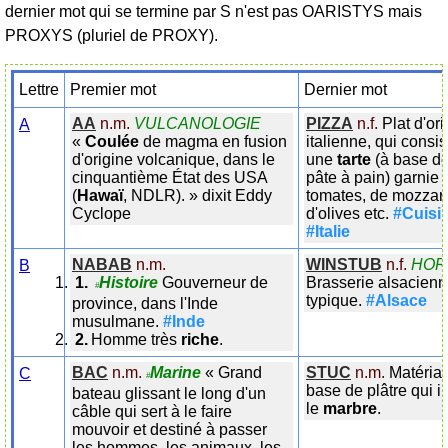
dernier mot qui se termine par S n'est pas OARISTYS mais
PROXYS (pluriel de PROXY).
Lettre
Premier mot
Dernier mot
AA
n.m.
VULCANOLOGIE
PIZZA
n.f.
Plat d'or
A
«
Coulée
de magma en fusion
italienne, qui consi
d'origine volcanique, dans le
une
tarte
(à base d
cinquantième État des USA
pâte à pain) garnie 
(
Hawaï
, NDLR).
»
dixit
Eddy
tomates, de mozzare
Cyclope
d'olives etc.
#Cuisi
#Italie
NABAB
n.m.
WINSTUB
n.f.
HOR
B
Histoire
Gouverneur de
Brasserie alsacien
#
typique.
#Alsace
province, dans l'Inde
musulmane.
#Inde
Homme très
riche
.
BAC
n.m.
Marine
«
Grand
STUC
n.m.
Matéria
C
#
base de plâtre qui i
bateau glissant le long d'un
le
marbre
.
câble qui sert à le faire
mouvoir et destiné à passer
les hommes, les animaux, les