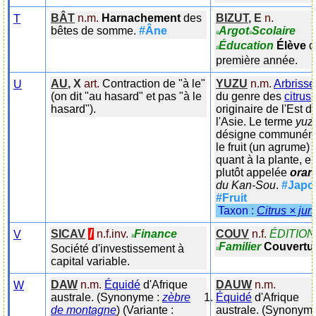
BÂT
n.m.
Harnachement
des
BIZUT
,
E
n.
T
bêtes de somme.
#Âne
Argot
Scolaire
#
#
Éducation
Élève
d
#
première année.
AU
,
X
art.
Contraction de "à le"
YUZU
n.m.
Arbriss
U
(on dit "au hasard" et pas "à le
du genre des
citrus
,
hasard").
originaire de l'Est d
l'Asie. Le terme
yuz
désigne communém
le fruit (un agrume) ;
quant à la plante, el
plutôt appelée
oran
du Kan-Sou
.
#Japo
#Fruit
Taxon :
Citrus × jun
SICAV
/
n.f.inv.
Finance
COUV
n.f.
ÉDITION
V
#
Familier
Couvertu
Société d'investissement à
#
capital variable.
DAW
n.m.
Équidé
d'Afrique
DAUW
n.m.
W
australe.
(Synonyme :
zèbre
Équidé
d'Afrique
de montagne
)
(Variante :
australe.
(Synonyme