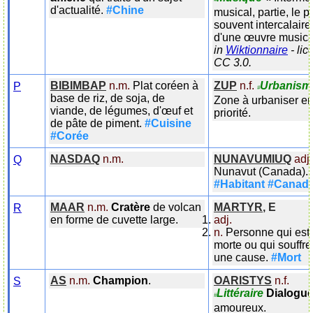
d'actualité.
#Chine
musical, partie, le p
souvent intercalaire
d'une œuvre musica
in
Wiktionnaire
- lic
CC 3.0.
BIBIMBAP
n.m.
Plat coréen à
ZUP
n.f.
Urbanism
P
#
base de riz, de soja, de
Zone à urbaniser e
viande, de légumes, d'œuf et
priorité.
de pâte de piment.
#Cuisine
#Corée
NASDAQ
n.m.
NUNAVUMIUQ
adj.
Q
Nunavut (Canada).
#Habitant
#Canad
MAAR
n.m.
Cratère
de volcan
MARTYR
,
E
R
en forme de cuvette large.
adj.
n.
Personne qui est
morte ou qui souffre
une cause.
#Mort
AS
n.m.
Champion
.
OARISTYS
n.f.
S
Littéraire
Dialogu
#
amoureux.