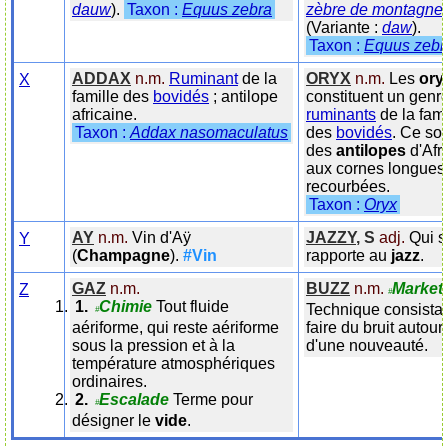
dauw
)
.
Taxon :
Equus zebra
zèbre de montagne
)
(Variante :
daw
)
.
Taxon :
Equus zebr
ADDAX
n.m.
Ruminant
de la
ORYX
n.m.
Les
ory
X
famille des
bovidés
; antilope
constituent un genr
africaine.
ruminants
de la fami
Taxon :
Addax nasomaculatus
des
bovidés
. Ce son
des
antilopes
d'Afr
aux cornes longues 
recourbées.
Taxon :
Oryx
AY
n.m.
Vin d'Aÿ
JAZZY
,
S
adj.
Qui s
Y
(
Champagne
).
#Vin
rapporte au
jazz
.
GAZ
n.m.
BUZZ
n.m.
Market
Z
#
Chimie
Tout fluide
Technique consistan
#
aériforme, qui reste aériforme
faire du bruit autour
sous la pression et à la
d'une nouveauté.
température atmosphériques
ordinaires.
Escalade
Terme pour
#
désigner le
vide
.